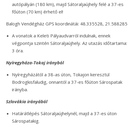
autópályán (180 km), majd Sátoraljaújhely felé a 37-es
főúton (70 km) érhető el!
Balogh Vendégház GPS koordinátái: 48.335528, 21.588285
A vonatok a Keleti Pályaudvarról indulnak, ennek
végpontja szintén Sátoraljaújhely. Az utazás időtartama:
3 óra.
Nyíregyháza-Tokaj irányból
Nyíregyházától a 38-as úton, Tokajon keresztül
Bodrogkisfaludig, onnantól a 37-es főúton Sárospatak
irányba.
Szlovákia irányából
Határátlépés Sátoraljaújhelynél, majd a 37-es úton
Sárospatakig.