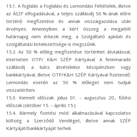
15.1. A foglalás a Foglalási és Lemondási Feltételek, illetve
az ÁSZF elfogadásával, a teljes szállásdíj 50 %-ának előre
történő megfizetése és annak visszaigazolása után
érvényes. Amennyiben a kért összeg a megjelölt
határnapig nem érkezik meg, a Szolgáltató ajánlati és
szolgáltatási kötelezettsége is megszűnik.
15.2. Az 50 % előleg megfizetése történhet átutalással,
interneten OTP/ K&H SZÉP Kártyával. A fennmaradó
szállásdíj a kulcs átvételekor készpénzben vagy
bankkártyával, illetve OTP/K&H SZÉP Kártyával fizetendő.
Lemondás esetén az 50 % előleget nem tudjuk
visszatéríteni.
15.3. Kiemelt időszak: július 01. – augusztus 20., fűtési
időszak (október 15. – április 15.).
15.4. Bármely fizetési mód alkalmazásával kapcsolatos
költség a Szerződő Vendéget, illetve annak SZÉP
Kártyáját/bankkártyáját terheli.