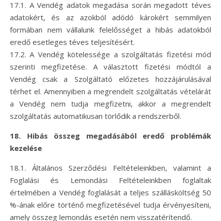
17.1. A Vendég adatok megadása során megadott téves
adatokért, és az azokból adódó károkért semmilyen
formában nem vállalunk felelősséget a hibás adatokból
eredő esetleges téves teljesítésért.
17.2. A Vendég kötelessége a szolgáltatás fizetési mód
szerinti megfizetése. A választott fizetési módtól a
Vendég csak a Szolgáltató előzetes hozzájárulásával
térhet el. Amennyiben a megrendelt szolgáltatás vételárát
a Vendég nem tudja megfizetni, akkor a megrendelt
szolgáltatás automatikusan törlődik a rendszerből.
18. Hibás összeg megadásából eredő problémák
kezelése
18.1. Általános Szerződési Feltételeinkben, valamint a
Foglalási és Lemondási Feltételeinkben foglaltak
értelmében a Vendég foglalását a teljes szállásköltség 50
%-ának előre történő megfizetésével tudja érvényesíteni,
amely összeg lemondás esetén nem visszatérítendő.