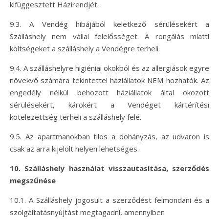
kifüggesztett Házirendjét.
9.3. A Vendég hibájából keletkező sérülésekért a
Szálláshely nem vállal felelősséget. A rongálás miatti
költségeket a szálláshely a Vendégre terheli.
9.4. A szálláshelyre higiéniai okokból és az allergiások egyre
növekvő számára tekintettel háziállatok NEM hozhatók. Az
engedély nélkül behozott háziállatok által okozott
sérülésekért, károkért a Vendéget kártérítési
kötelezettség terheli a szálláshely felé.
9.5. Az apartmanokban tilos a dohányzás, az udvaron is
csak az arra kijelölt helyen lehetséges.
10. Szálláshely használat visszautasítása, szerződés
megszűnése
10.1. A Szálláshely jogosult a szerződést felmondani és a
szolgáltatásnyújtást megtagadni, amennyiben