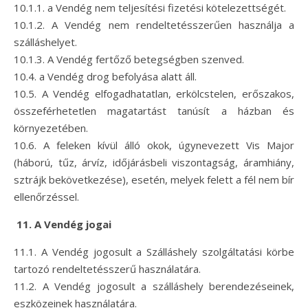
10.1.1. a Vendég nem teljesítési fizetési kötelezettségét.
10.1.2. A Vendég nem rendeltetésszerűen használja a
szálláshelyet.
10.1.3. A Vendég fertőző betegségben szenved.
10.4. a Vendég drog befolyása alatt áll.
10.5. A Vendég elfogadhatatlan, erkölcstelen, erőszakos,
összeférhetetlen magatartást tanúsít a házban és
környezetében.
10.6. A feleken kívül álló okok, úgynevezett Vis Major
(háború, tűz, árvíz, időjárásbeli viszontagság, áramhiány,
sztrájk bekövetkezése), esetén, melyek felett a fél nem bír
ellenőrzéssel.
11. A Vendég jogai
11.1. A Vendég jogosult a Szálláshely szolgáltatási körbe
tartozó rendeltetésszerű használatára.
11.2. A Vendég jogosult a szálláshely berendezéseinek,
eszközeinek használatára.