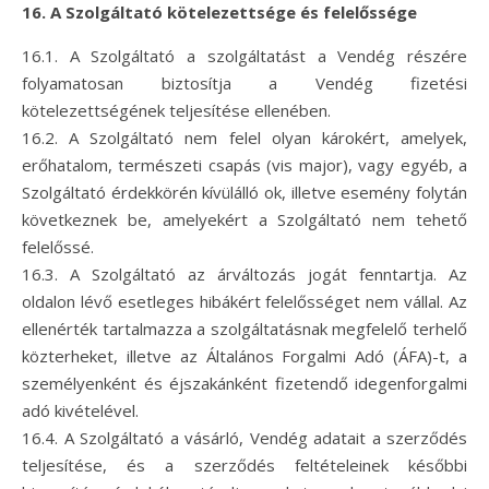
16. A Szolgáltató kötelezettsége és felelőssége
16.1. A Szolgáltató a szolgáltatást a Vendég részére
folyamatosan biztosítja a Vendég fizetési
kötelezettségének teljesítése ellenében.
16.2. A Szolgáltató nem felel olyan károkért, amelyek,
erőhatalom, természeti csapás (vis major), vagy egyéb, a
Szolgáltató érdekkörén kívülálló ok, illetve esemény folytán
következnek be, amelyekért a Szolgáltató nem tehető
felelőssé.
16.3. A Szolgáltató az árváltozás jogát fenntartja. Az
oldalon lévő esetleges hibákért felelősséget nem vállal. Az
ellenérték tartalmazza a szolgáltatásnak megfelelő terhelő
közterheket, illetve az Általános Forgalmi Adó (ÁFA)-t, a
személyenként és éjszakánként fizetendő idegenforgalmi
adó kivételével.
16.4. A Szolgáltató a vásárló, Vendég adatait a szerződés
teljesítése, és a szerződés feltételeinek későbbi