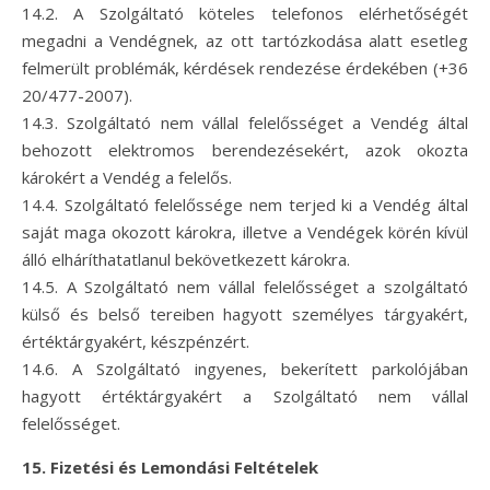
14.2. A Szolgáltató köteles telefonos elérhetőségét
megadni a Vendégnek, az ott tartózkodása alatt esetleg
felmerült problémák, kérdések rendezése érdekében (+36
20/477-2007).
14.3. Szolgáltató nem vállal felelősséget a Vendég által
behozott elektromos berendezésekért, azok okozta
károkért a Vendég a felelős.
14.4. Szolgáltató felelőssége nem terjed ki a Vendég által
saját maga okozott károkra, illetve a Vendégek körén kívül
álló elháríthatatlanul bekövetkezett károkra.
14.5. A Szolgáltató nem vállal felelősséget a szolgáltató
külső és belső tereiben hagyott személyes tárgyakért,
értéktárgyakért, készpénzért.
14.6. A Szolgáltató ingyenes, bekerített parkolójában
hagyott értéktárgyakért a Szolgáltató nem vállal
felelősséget.
15. Fizetési és Lemondási Feltételek