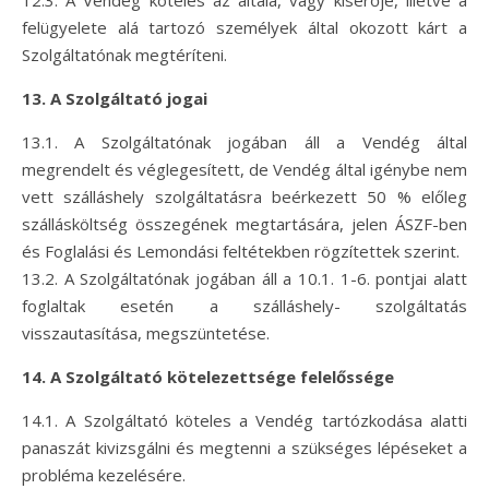
12.3. A Vendég köteles az általa, vagy kísérője, illetve a
felügyelete alá tartozó személyek által okozott kárt a
Szolgáltatónak megtéríteni.
13. A Szolgáltató jogai
13.1. A Szolgáltatónak jogában áll a Vendég által
megrendelt és véglegesített, de Vendég által igénybe nem
vett szálláshely szolgáltatásra beérkezett 50 % előleg
szállásköltség összegének megtartására, jelen ÁSZF-ben
és Foglalási és Lemondási feltétekben rögzítettek szerint.
13.2. A Szolgáltatónak jogában áll a 10.1. 1-6. pontjai alatt
foglaltak esetén a szálláshely- szolgáltatás
visszautasítása, megszüntetése.
14. A Szolgáltató kötelezettsége felelőssége
14.1. A Szolgáltató köteles a Vendég tartózkodása alatti
panaszát kivizsgálni és megtenni a szükséges lépéseket a
probléma kezelésére.