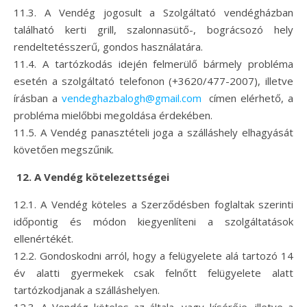
11.3. A Vendég jogosult a Szolgáltató vendégházban
található kerti grill, szalonnasütő-, bográcsozó hely
rendeltetésszerű, gondos használatára.
11.4. A tartózkodás idején felmerülő bármely probléma
esetén a szolgáltató telefonon (+3620/477-2007), illetve
írásban a
vendeghazbalogh@gmail.com
címen elérhető, a
probléma mielőbbi megoldása érdekében.
11.5. A Vendég panasztételi joga a szálláshely elhagyását
követően megszűnik.
12. A Vendég kötelezettségei
12.1. A Vendég köteles a Szerződésben foglaltak szerinti
időpontig és módon kiegyenlíteni a szolgáltatások
ellenértékét.
12.2. Gondoskodni arról, hogy a felügyelete alá tartozó 14
év alatti gyermekek csak felnőtt felügyelete alatt
tartózkodjanak a szálláshelyen.