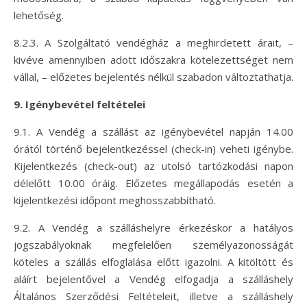
lehetőség.
8.2.3. A Szolgáltató vendégház a meghirdetett árait, –
kivéve amennyiben adott időszakra kötelezettséget nem
vállal, – előzetes bejelentés nélkül szabadon változtathatja.
9. Igénybevétel feltételei
9.1. A Vendég a szállást az igénybevétel napján 14.00
órától történő bejelentkezéssel (check-in) veheti igénybe.
Kijelentkezés (check-out) az utolsó tartózkodási napon
délelőtt 10.00 óráig. Előzetes megállapodás esetén a
kijelentkezési időpont meghosszabbítható.
9.2. A Vendég a szálláshelyre érkezéskor a hatályos
jogszabályoknak megfelelően személyazonosságát
köteles a szállás elfoglalása előtt igazolni. A kitöltött és
aláírt bejelentővel a Vendég elfogadja a szálláshely
Általános Szerződési Feltételeit, illetve a szálláshely