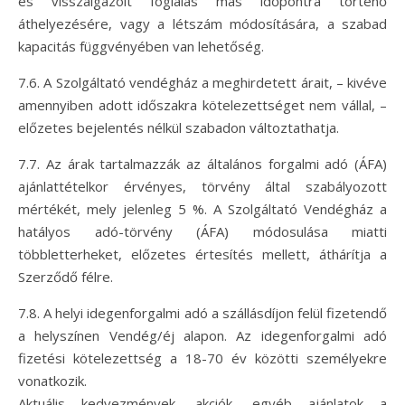
és visszaigazolt foglalás más időpontra történő
áthelyezésére, vagy a létszám módosítására, a szabad
kapacitás függvényében van lehetőség.
7.6. A Szolgáltató vendégház a meghirdetett árait, – kivéve
amennyiben adott időszakra kötelezettséget nem vállal, –
előzetes bejelentés nélkül szabadon változtathatja.
7.7. Az árak tartalmazzák az általános forgalmi adó (ÁFA)
ajánlattételkor érvényes, törvény által szabályozott
mértékét, mely jelenleg 5 %. A Szolgáltató Vendégház a
hatályos adó-törvény (ÁFA) módosulása miatti
többletterheket, előzetes értesítés mellett, áthárítja a
Szerződő félre.
7.8. A helyi idegenforgalmi adó a szállásdíjon felül fizetendő
a helyszínen Vendég/éj alapon. Az idegenforgalmi adó
fizetési kötelezettség a 18-70 év közötti személyekre
vonatkozik.
Aktuális kedvezmények, akciók, egyéb ajánlatok a