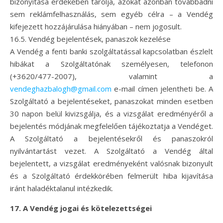
bizonyítása érdekében tárolja, azokat azonban továbbadni
sem reklámfelhasználás, sem egyéb célra – a Vendég
kifejezett hozzájárulása hiányában – nem jogosult.
16.5. Vendég bejelentések, panaszok kezelése
A Vendég a fenti banki szolgáltatással kapcsolatban észlelt
hibákat a Szolgáltatónak személyesen, telefonon
(+3620/477-2007), valamint a
vendeghazbalogh@gmail.com
e-mail címen jelentheti be. A
Szolgáltató a bejelentéseket, panaszokat minden esetben
30 napon belül kivizsgálja, és a vizsgálat eredményéről a
bejelentés módjának megfelelően tájékoztatja a Vendéget.
A Szolgáltató a bejelentésekről és panaszokról
nyilvántartást vezet. A Szolgáltató a Vendég által
bejelentett, a vizsgálat eredményeként valósnak bizonyult
és a Szolgáltató érdekkörében felmerült hiba kijavítása
iránt haladéktalanul intézkedik.
17. A Vendég jogai és kötelezettségei