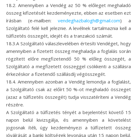
18.2. Amennyiben a Vendég az 50 % előleget meghaladó
összeg kifizetését kezdeményezte, ebben az esetben ezt
írásban (e-mailben:
vendeghazbalogh@gmail.com
) a
Szolgáltató felé kell jeleznie. A levélnek tartalmaznia kell a
túlfizetés összegét, idejét és a tranzakció számát.
18.3.A Szolgáltató válaszlevelében értesíti Vendéget, hogy
amennyiben a fizetett összeg meghaladja a foglalás során
rögzített előre megfizetendő 50 % előleg összegét, a
Szolgáltató a megfizetett összeggel csökkenti a szállásra
érkezéskor a fizetendő szállásdíj végösszegét.
18.4. Amennyiben azonban a Vendég lemondja a foglalást,
a Szolgáltató csak az előírt 50 %-ot meghaladó összeget
(azaz a túlfizetés összegét) tudja visszatéríteni a Vendég
részére.
A Szolgáltató a túlfizetés tényét a bejelentést követő 15
napon belül kivizsgálja, és amennyiben a követelést
jogosnak ítéli, úgy kezdeményezi a túlfizetett összeg
jóváírását a banki költségek levonása után 15 napon belül.