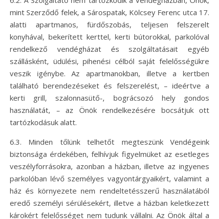
6.2. A Szolgáltató nem tartózkodik a Vendégházban, Önök,
mint Szerződő felek, a Sárospatak, Kölcsey Ferenc utca 17.
alatti apartmanos, fürdőszobás, teljesen felszerelt
konyhával, bekerített kerttel, kerti bútorokkal, parkolóval
rendelkező vendégházat és szolgáltatásait egyéb
szállásként, üdülési, pihenési célból saját felelősségükre
veszik igénybe. Az apartmanokban, illetve a kertben
található berendezéseket és felszerelést, – ideértve a
kerti grill, szalonnasütő-, bográcsozó hely gondos
használatát, – az Önök rendelkezésére bocsátjuk ott
tartózkodásuk alatt.
6.3. Minden tőlünk telhetőt megteszünk Vendégeink
biztonsága érdekében, felhívjuk figyelmüket az esetleges
veszélyforrásokra, azonban a házban, illetve az ingyenes
parkolóban lévő személyes vagyontárgyaikért, valamint a
ház és környezete nem rendeltetésszerű használatából
eredő személyi sérülésekért, illetve a házban keletkezett
károkért felelősséget nem tudunk vállalni. Az Önök által a