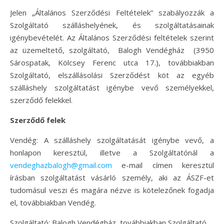
Jelen „Általános Szerződési Feltételek” szabályozzák a
Szolgáltató szálláshelyének, és szolgáltatásainak
igénybevételét. Az Általános Szerződési feltételek szerint
az üzemeltető, szolgáltató, Balogh Vendégház (3950
Sárospatak, Kölcsey Ferenc utca 17.), továbbiakban
Szolgáltató, elszállásolási Szerződést köt az egyéb
szálláshely szolgáltatást igénybe vevő személyekkel,
szerződő felekkel.
Szerződő felek
Vendég: A szálláshely szolgáltatását igénybe vevő, a
honlapon keresztül, illetve a Szolgáltatónál a
vendeghazbalogh@gmail.com
e-mail címen keresztül
írásban szolgáltatást vásárló személy, aki az ÁSZF-et
tudomásul veszi és magára nézve is kötelezőnek fogadja
el, továbbiakban Vendég.
Szolgáltató: Balogh Vendégház, továbbiakban Szolgáltató