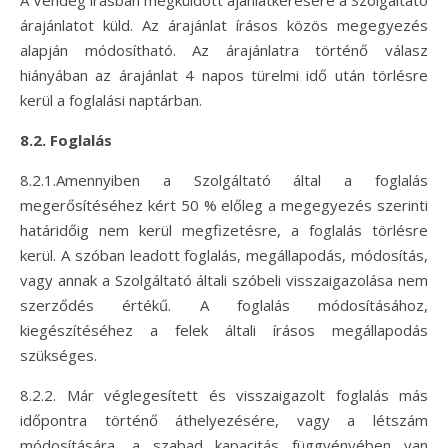
A Vendég írásban megküldött ajánlatkérésére a Szolgáltató
árajánlatot küld. Az árajánlat írásos közös megegyezés
alapján módosítható. Az árajánlatra történő válasz
hiányában az árajánlat 4 napos türelmi idő után törlésre
kerül a foglalási naptárban.
8.2. Foglalás
8.2.1.Amennyiben a Szolgáltató által a foglalás
megerősítéséhez kért 50 % előleg a megegyezés szerinti
határidőig nem kerül megfizetésre, a foglalás törlésre
kerül. A szóban leadott foglalás, megállapodás, módosítás,
vagy annak a Szolgáltató általi szóbeli visszaigazolása nem
szerződés értékű. A foglalás módosításához,
kiegészítéséhez a felek általi írásos megállapodás
szükséges.
8.2.2. Már véglegesített és visszaigazolt foglalás más
időpontra történő áthelyezésére, vagy a létszám
módosítására, a szabad kapacitás függvényében van