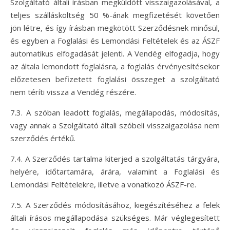
Szolgáltató általi írásban megküldött visszaigazolásával, a
teljes szállásköltség 50 %-ának megfizetését követően
jön létre, és így írásban megkötött Szerződésnek minősül,
és egyben a Foglalási és Lemondási Feltételek és az ÁSZF
automatikus elfogadását jelenti. A Vendég elfogadja, hogy
az általa lemondott foglalásra, a foglalás érvényesítésekor
előzetesen befizetett foglalási összeget a szolgáltató
nem téríti vissza a Vendég részére.
7.3. A szóban leadott foglalás, megállapodás, módosítás,
vagy annak a Szolgáltató általi szóbeli visszaigazolása nem
szerződés értékű.
7.4. A Szerződés tartalma kiterjed a szolgáltatás tárgyára,
helyére, időtartamára, árára, valamint a Foglalási és
Lemondási Feltételekre, illetve a vonatkozó ÁSZF-re.
7.5. A Szerződés módosításához, kiegészítéséhez a felek
általi írásos megállapodása szükséges. Már véglegesített