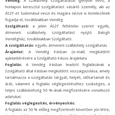
Vendég:
A szálláshely szolgáltatását igénybe vevő, a
honlapon keresztül szolgáltatást vásárló személy, aki az
ÁSZF-et tudomásul veszi és magára nézve is kötelezőnek
fogadja el, továbbiakban Vendég.
Szolgáltató:
a jelen ÁSZF feltételei szerint egyéb,
átmeneti szálláshely szolgáltatást nyújtó Balogh
Vendégház, továbbiakban Szolgáltató.
A szolgáltatás:
egyéb, átmeneti szálláshely szolgáltatás.
Árajánlat:
A Vendég írásban (e-mail) megküldött
ajánlatkérésére a Szolgáltató írásos árajánlata.
Foglalás:
A Vendég írásban leadott foglalásának a
Szolgáltató által írásban megküldött visszaigazolása, amely
tartalmazza a szolgáltatás tárgyát, helyét, időtartamát és
árát, valamint a foglalás véglegesítéséhez szükséges, a
teljes szállásköltség 50 %-ának megfizetésére vonatkozó
adatokat.
Foglalás véglegesítés, érvényesítés:
A foglalás az 50 % előleg megfizetését követően jön létre,