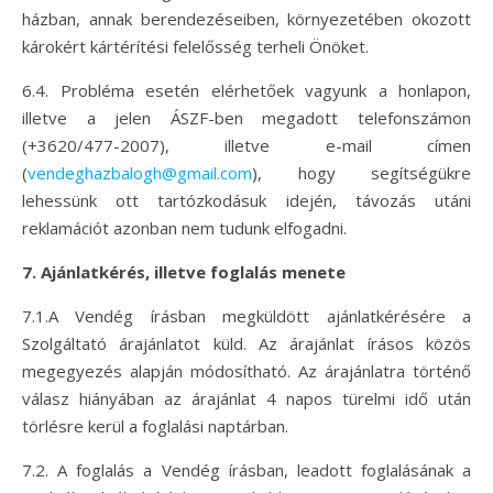
házban, annak berendezéseiben, környezetében okozott
károkért kártérítési felelősség terheli Önöket.
6.4. Probléma esetén elérhetőek vagyunk a honlapon,
illetve a jelen ÁSZF-ben megadott telefonszámon
(+3620/477-2007), illetve e-mail címen
(
vendeghazbalogh@gmail.com
), hogy segítségükre
lehessünk ott tartózkodásuk idején, távozás utáni
reklamációt azonban nem tudunk elfogadni.
7. Ajánlatkérés, illetve foglalás menete
7.1.A Vendég írásban megküldött ajánlatkérésére a
Szolgáltató árajánlatot küld. Az árajánlat írásos közös
megegyezés alapján módosítható. Az árajánlatra történő
válasz hiányában az árajánlat 4 napos türelmi idő után
törlésre kerül a foglalási naptárban.
7.2. A foglalás a Vendég írásban, leadott foglalásának a