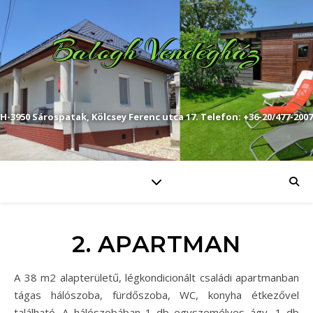
Balogh Vendégház
H-3950 Sárospatak, Kölcsey Ferenc utca 17. Telefon: +36-20/477-2007
2. APARTMAN
A 38 m2 alapterületű, légkondicionált családi apartmanban
tágas hálószoba, fürdőszoba, WC, konyha étkezővel
található. A hálószobában 1 db egyszemélyes ágy, 1 db