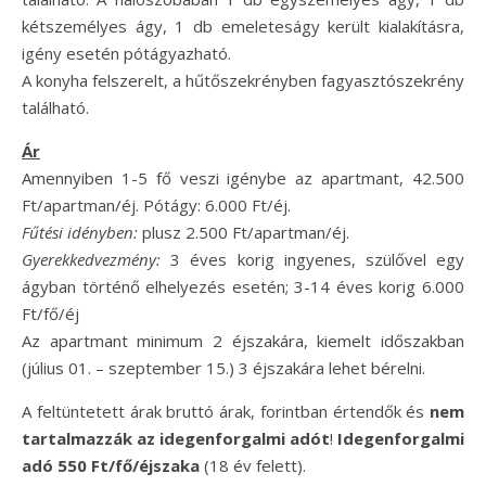
kétszemélyes ágy, 1 db emeleteságy került kialakításra,
igény esetén pótágyazható.
A konyha felszerelt, a hűtőszekrényben fagyasztószekrény
található.
Ár
Amennyiben 1-5 fő veszi igénybe az apartmant, 42.500
Ft/apartman/éj. Pótágy: 6.000 Ft/éj.
Fűtési idényben:
plusz 2.500 Ft/apartman/éj.
Gyerekkedvezmény:
3 éves korig ingyenes, szülővel egy
ágyban történő elhelyezés esetén; 3-14 éves korig 6.000
Ft/fő/éj
Az apartmant minimum 2 éjszakára, kiemelt időszakban
(július 01. – szeptember 15.) 3 éjszakára lehet bérelni.
A feltüntetett árak bruttó árak, forintban értendők és
nem
tartalmazzák az idegenforgalmi adót
!
Idegenforgalmi
adó 550 Ft/fő/éjszaka
(18 év felett).