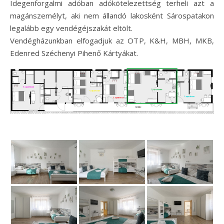
Idegenforgalmi adóban adókötelezettség terheli azt a
magánszemélyt, aki nem állandó lakosként Sárospatakon
legalább egy vendégéjszakát eltölt.
Vendégházunkban elfogadjuk az OTP, K&H, MBH, MKB,
Edenred Széchenyi Pihenő Kártyákat.